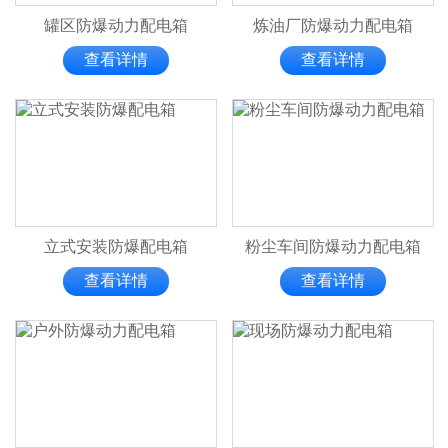
罐区防爆动力配电箱
炼油厂防爆动力配电箱
查看详情
查看详情
立式安装防爆配电箱
粉尘车间防爆动力配电箱
查看详情
查看详情