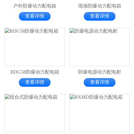
户外防爆动力配电箱
现场防爆动力配电箱
查看详情
查看详情
BDG58防爆动力配电箱
防爆电源动力配电柜
查看详情
查看详情