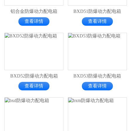
铝合金防爆动力配电箱
BXD51防爆动力配电箱
查看详情
查看详情
BXD52防爆动力配电箱
BXD53防爆动力配电箱
查看详情
查看详情