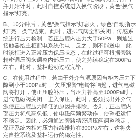
并开始计时，此时自控系统进入换气阶段，黄色“换气
指示”灯亮。
B、10分钟后，黄色“换气指示”灯息灭，绿色“自动指示
灯”亮，换气结束。此时，进排气阀全部关闭，传感系
统进行压力检测，若正压腔内压力大于50Pa，则通过
接触器给主柜配电系统供电，反之，则不能送电。此
时该柜进入正常压力保压状态，在此过程可根据旁路
精密调压阀来调整内部压力，使之持续稳定在300Pa
左右。此时，整柜起动过程完毕。
C、在使用过程中，若由于外介气源原因当柜内压力下
降到小于100Pa时，“欠压报警”电铃将响起，进气电磁
阀将打开，使正压腔补压，当压力补高至1000Pa时，
进气电磁阀关闭，进入保压。此时，必须找出外介气
源使正压腔压力降低的原因并排除。否则，正压腔内
部压力将忽高忽低，使电磁阀频繁动作，使整柜运行
不稳定。因此，必须通过旁路精密调压阀调整稳定，
保证系统内相对压力持续维持在300Pa左右，这将决
定自控系统及整柜运行的稳定性。